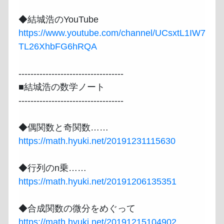
https://www.youtube.com/channel/UCsxtL1IW7
TL26XhbFG6hRQA
-----------------------------------

■結城浩の数学ノート

-----------------------------------

https://math.hyuki.net/20191231115630
https://math.hyuki.net/20191206135351
https://math.hyuki.net/20191215104902