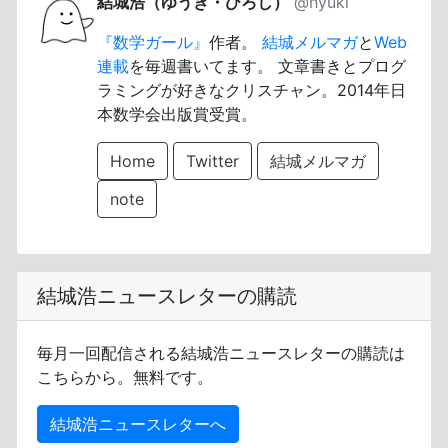
結城浩（ゆうき・ひろし）
@hyuki
『数学ガール』
作者。
結城メルマガ
と
Web
連載
を毎週書いてます。 文章書きとプログ
ラミングが好きなクリスチャン。2014年日
本数学会出版賞受賞。
Home
Twitter
結城メルマガ
note
結城浩ニュースレターの購読
毎月一回配信される結城浩ニュースレターの購読は
こちらから。無料です。
結城浩ニュースレターへ