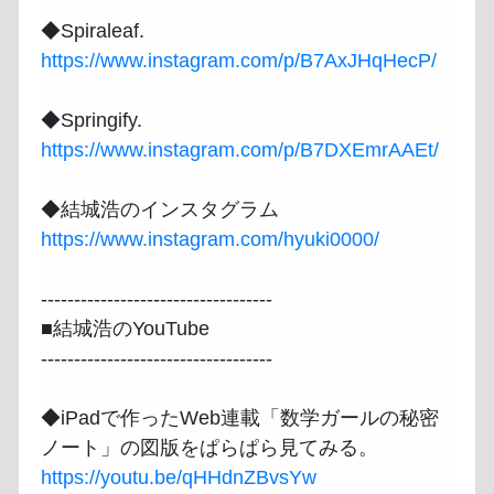
https://www.instagram.com/p/B7AxJHqHecP/
https://www.instagram.com/p/B7DXEmrAAEt/
https://www.instagram.com/hyuki0000/
-----------------------------------

■結城浩のYouTube

-----------------------------------

◆iPadで作ったWeb連載「数学ガールの秘密
https://youtu.be/qHHdnZBvsYw