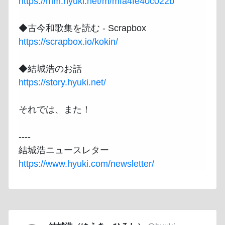
https://mm.hyuki.net/m/mfa4fe40c022b
https://scrapbox.io/kokin/
https://story.hyuki.net/
それでは、また！

----

https://www.hyuki.com/newsletter/