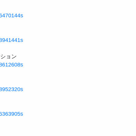
566470144s
178941441s
828612608s
048952320s
386363905s