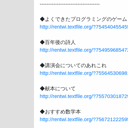
-----------------------------------

http://rentwi.textfile.org/?754540455
http://rentwi.textfile.org/?754959685
http://rentwi.textfile.org/?755645306
http://rentwi.textfile.org/?755703018
http://rentwi.textfile.org/?756721222