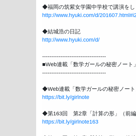
http://www.hyuki.com/d/201607.html
http://www.hyuki.com/d/
-----------------------------------

■Web連載「数学ガールの秘密ノート」
-----------------------------------

https://bit.ly/girlnote
https://bit.ly/girlnote163