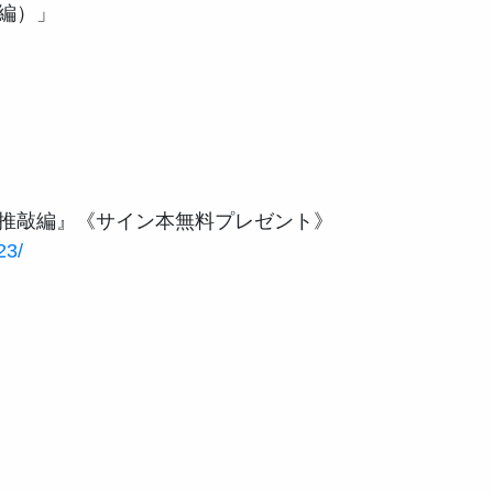
）」

23/