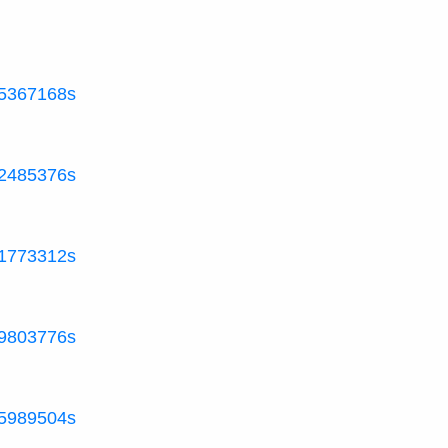
455367168s
472485376s
981773312s
729803776s
595989504s