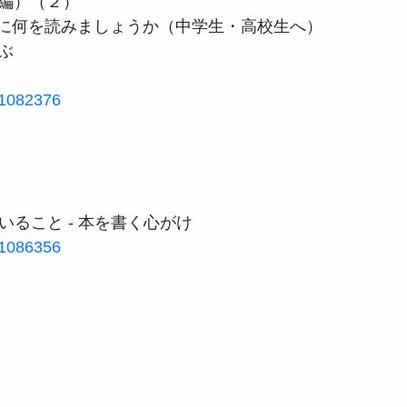
編）（２）

次に何を読みましょうか（中学生・高校生へ）



ar1082376
ar1086356