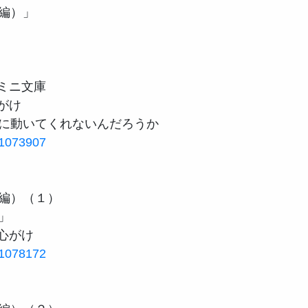
）」

ミニ文庫

がけ

ar1073907
編）（１）



ar1078172